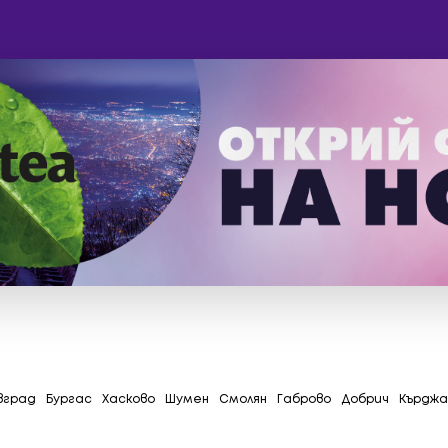
вград
Бургас
Хасково
Шумен
Смолян
Габрово
Добрич
Кърджа