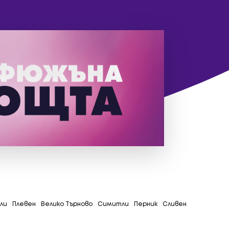
ли
Плевен
Велико Търново
Симитли
Перник
Сливен