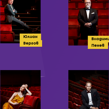
Юлиан
Владим
Вергов
Пенев