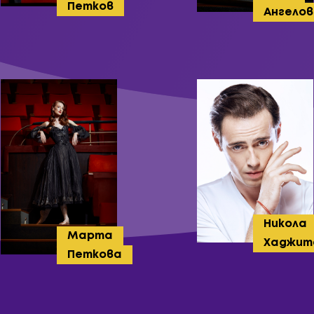
Петков
Ангелов
Никола
Марта
Хаджит
Петкова