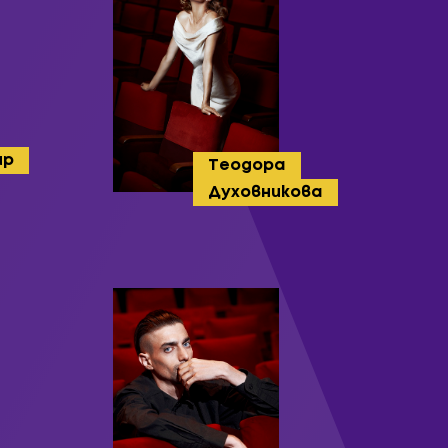
ир
Теодора
Духовникова