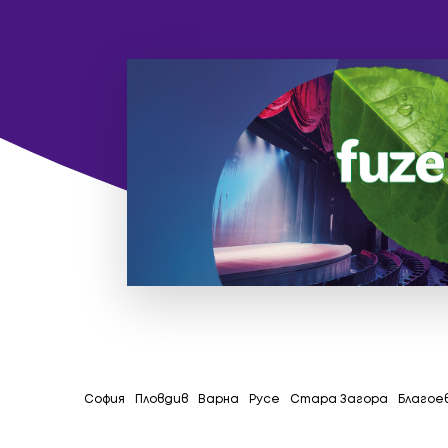
София
Пловдив
Варна
Русе
Стара Загора
Благое