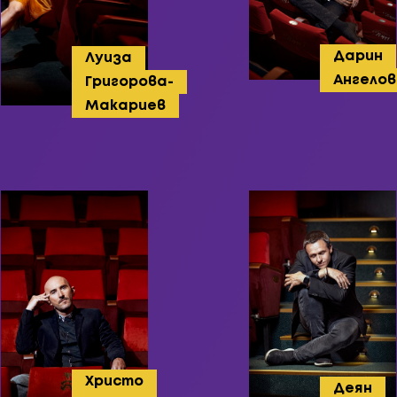
Дарин
Луиза
Ангелов
Григорова-
Макариев
Христо
Деян