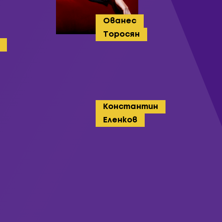
Ованес
Торосян
Константин
Еленков