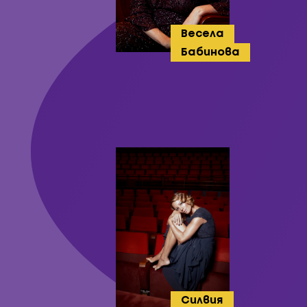
Весела
Бабинова
Силвия