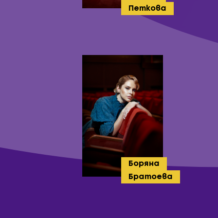
Петкова
Боряна
Братоева