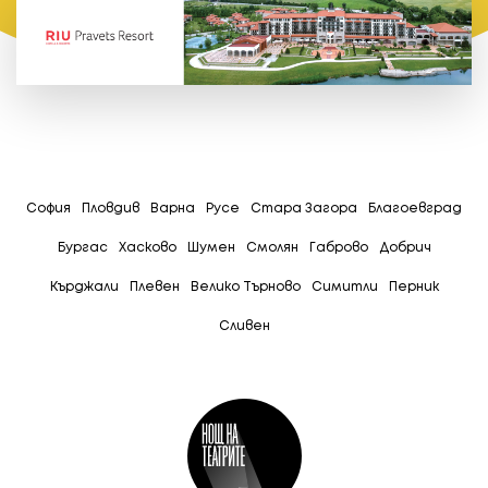
София
Пловдив
Варна
Русе
Стара Загора
Благоевград
Бургас
Хасково
Шумен
Смолян
Габрово
Добрич
Кърджали
Плевен
Велико Търново
Симитли
Перник
Сливен